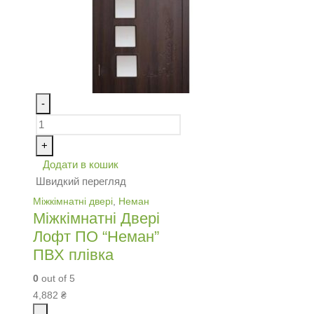
-
+
Додати в кошик
Швидкий перегляд
Міжкімнатні двері
,
Неман
Міжкімнатні Двері
Лофт ПО “Неман”
ПВХ плівка
0
out of 5
4,882
₴
-