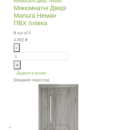
Міжкімнатні двері
,
Неман
Міжкімнатні Двері
Мальта Неман
ПВХ плівка
0
out of 5
4,882
₴
-
+
Додати в кошик
Швидкий перегляд