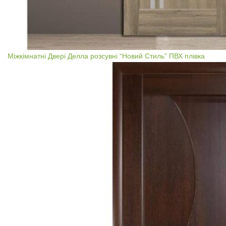
Міжкімнатні Двері Делла розсувні “Новий Стиль” ПВХ плівка