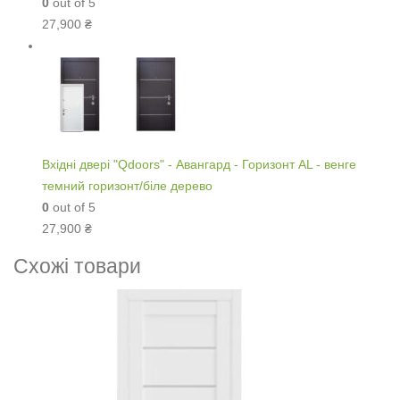
0
out of 5
27,900
₴
Вхідні двері "Qdoors" - Авангард - Горизонт AL - венге
темний горизонт/біле дерево
0
out of 5
27,900
₴
Схожі товари