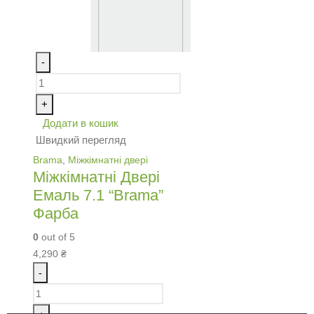
-
+
Додати в кошик
Швидкий перегляд
Brama
,
Міжкімнатні двері
Міжкімнатні Двері
Емаль 7.1 “Brama”
Фарба
0
out of 5
4,290
₴
-