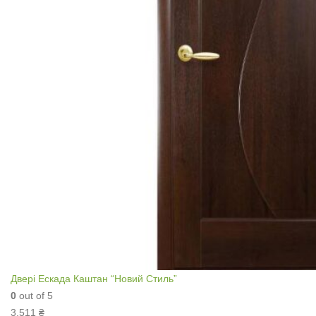
Двері Ескада Каштан “Новий Стиль”
0
out of 5
3,511
₴