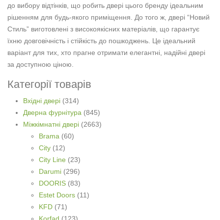
до вибору відтінків, що робить двері цього бренду ідеальним
рішенням для будь-якого приміщення. До того ж, двері “Новий
Стиль” виготовлені з високоякісних матеріалів, що гарантує
їхню довговічність і стійкість до пошкоджень. Це ідеальний
варіант для тих, хто прагне отримати елегантні, надійні двері
за доступною ціною.
Категорії товарів
Вхідні двері
(314)
Дверна фурнітура
(845)
Міжкімнатні двері
(2663)
Brama
(60)
City
(12)
City Line
(23)
Darumi
(296)
DOORIS
(83)
Estet Doors
(11)
KFD
(71)
Korfad
(123)