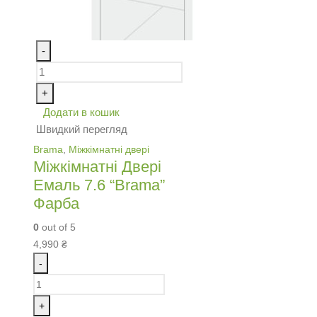
-
+
Додати в кошик
Швидкий перегляд
Brama
,
Міжкімнатні двері
Міжкімнатні Двері
Емаль 7.6 “Brama”
Фарба
0
out of 5
4,990
₴
-
+