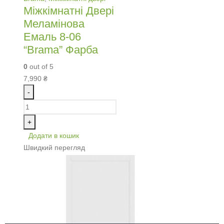
Міжкімнатні Двері
Меламінова
Емаль 8-06
“Brama” Фарба
0
out of 5
7,990
₴
-
+
Додати в кошик
Швидкий перегляд