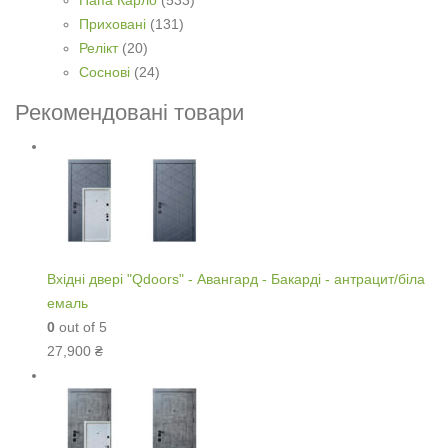
Папа Карло
(533)
Приховані
(131)
Релікт
(20)
Соснові
(24)
Рекомендовані товари
Вхідні двері "Qdoors" - Авангард - Бакарді - антрацит/біла
емаль
0
out of 5
27,900
₴