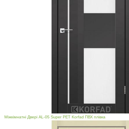
Міжкімнатні Двері AL-05 Super PET Korfad ПВХ плівка