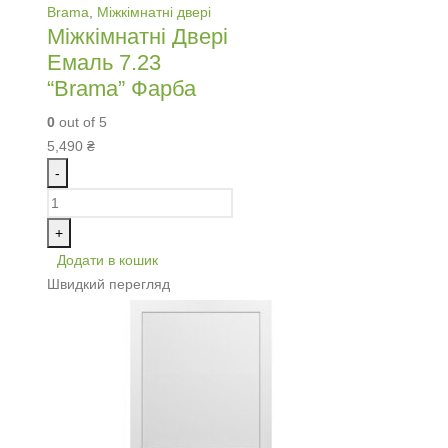
Brama
,
Міжкімнатні двері
Міжкімнатні Двері
Емаль 7.23
“Brama” Фарба
0
out of 5
5,490
₴
-
+
Додати в кошик
Швидкий перегляд