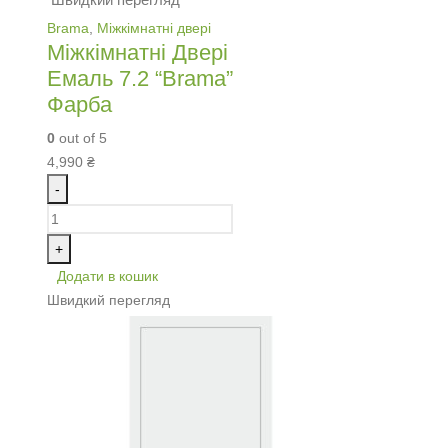
Brama
,
Міжкімнатні двері
Міжкімнатні Двері
Емаль 7.2 “Brama”
Фарба
0
out of 5
4,990
₴
-
+
Додати в кошик
Швидкий перегляд