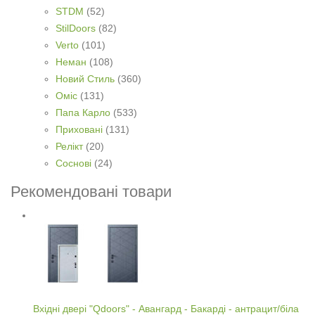
STDM
(52)
StilDoors
(82)
Verto
(101)
Неман
(108)
Новий Стиль
(360)
Оміс
(131)
Папа Карло
(533)
Приховані
(131)
Релікт
(20)
Соснові
(24)
Рекомендовані товари
Вхідні двері "Qdoors" - Авангард - Бакарді - антрацит/біла