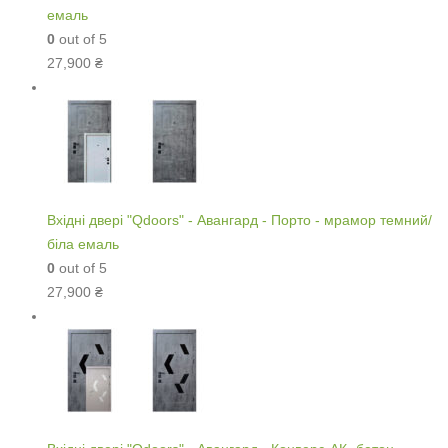
емаль
0
out of 5
27,900
₴
Вхідні двері "Qdoors" - Авангард - Порто - мрамор темний/
біла емаль
0
out of 5
27,900
₴