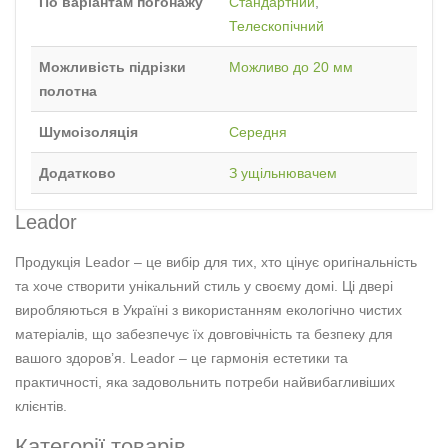
По варіантам погонажу
Стандартний
,
Телескопічний
Можливість підрізки
Можливо до 20 мм
полотна
Шумоізоляція
Середня
Додатково
З ущільнювачем
Leador
Продукція Leador – це вибір для тих, хто цінує оригінальність
та хоче створити унікальний стиль у своєму домі. Ці двері
виробляються в Україні з використанням екологічно чистих
матеріалів, що забезпечує їх довговічність та безпеку для
вашого здоров’я. Leador – це гармонія естетики та
практичності, яка задовольнить потреби найвибагливіших
клієнтів.
Категорії товарів