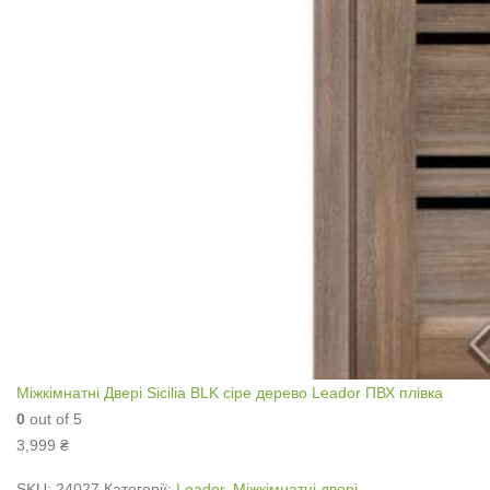
Міжкімнатні Двері Sicilia BLK сіре дерево Leador ПВХ плівка
0
out of 5
3,999
₴
SKU:
24027
Категорії:
Leador
,
Міжкімнатні двері