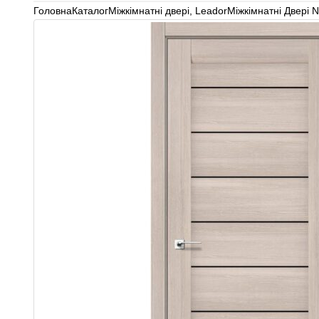
Головна
Каталог
Міжкімнатні двері
,
Leador
Міжкімнатні Двері 