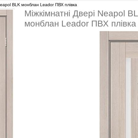
Neapol BLK монблан Leador ПВХ плівка
Міжкімнатні Двері Neapol B
монблан Leador ПВХ плівка