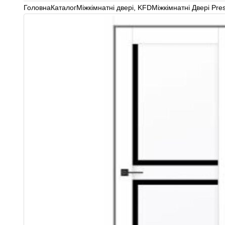
Головна
Каталог
Міжкімнатні двері
,
KFD
Міжкімнатні Двері Pre