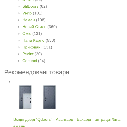
StilDoors
(82)
Verto
(101)
Неман
(108)
Новий Стиль
(360)
Оміс
(131)
Папа Карло
(533)
Приховані
(131)
Релікт
(20)
Соснові
(24)
Рекомендовані товари
Вхідні двері "Qdoors" - Авангард - Бакарді - антрацит/біла
емаль