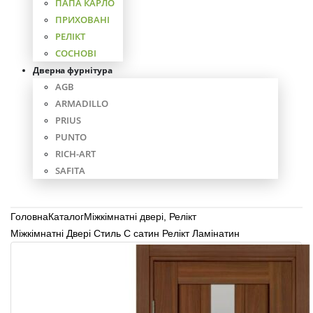
ПАПА КАРЛО
ПРИХОВАНІ
РЕЛІКТ
СОСНОВІ
Дверна фурнітура
AGB
ARMADILLO
PRIUS
PUNTO
RICH-ART
SAFITA
Головна
Каталог
Міжкімнатні двері
,
Релікт
Міжкімнатні Двері Стиль С сатин Релікт Ламінатин