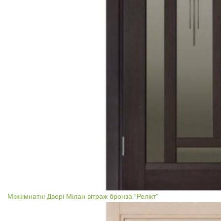
Міжкімнатні Двері Мілан вітраж бронза “Релікт”