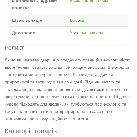
Можливість підрізки
Можливо до 20 мм
полотна
Шумоізоляція
Висока
Додатково
З ущільнювачем
Реликт
Якщо ви шукаєте двері, що поєднують традиції з екологічністю,
двері “Релікт” стануть вашим найкращим вибором. Виготовлені
з натуральних матеріалів, вони забезпечують відчуття
природності та затишку у вашому домі. Відмінні тепло- та
звукоізоляційні властивості роблять їх ідеальними для тих, хто
цінує комфорт і прагне зменшити витрати на енергію. Ці двері
чудово підходять для людей, які турбуються про екологію та
хочуть наповнити свій простір природною красою, не
втрачаючи при цьому надійності та якості.
Категорії товарів