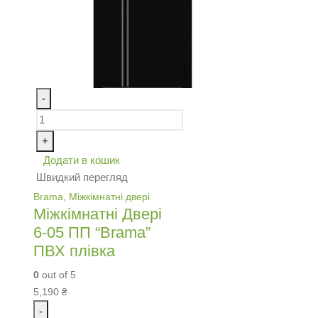
-
+
Додати в кошик
Швидкий перегляд
Brama
,
Міжкімнатні двері
Міжкімнатні Двері
6-05 ПП “Brama”
ПВХ плівка
0
out of 5
5,190
₴
-