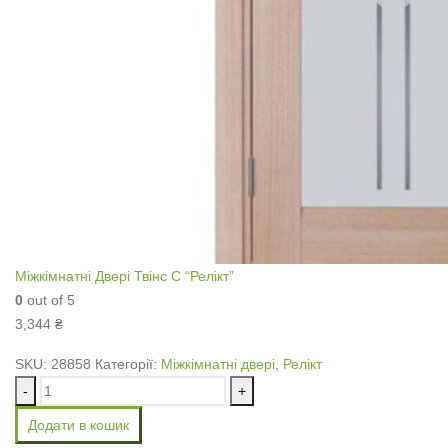
Міжкімнатні Двері Твінс С “Релікт”
0
out of 5
3,344
₴
SKU:
28858
Категорії:
Міжкімнатні двері
,
Релікт
-
+
Додати в кошик