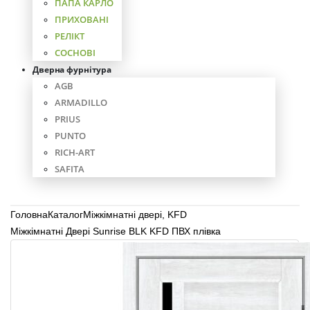
ПАПА КАРЛО
ПРИХОВАНІ
РЕЛІКТ
СОСНОВІ
Дверна фурнітура
AGB
ARMADILLO
PRIUS
PUNTO
RICH-ART
SAFITA
Головна
Каталог
Міжкімнатні двері
,
KFD
Міжкімнатні Двері Sunrise BLK KFD ПВХ плівка