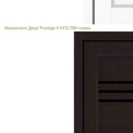
Міжкімнатні Двері Prestige 6 KFD ПВХ плівка