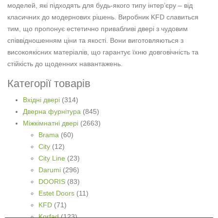
моделей, які підходять для будь-якого типу інтер’єру – від
класичних до модернових рішень. Виробник KFD славиться
тим, що пропонує естетично привабливі двері з чудовим
співвідношенням ціни та якості. Вони виготовляються з
високоякісних матеріалів, що гарантує їхню довговічність та
стійкість до щоденних навантажень.
Категорії товарів
Вхідні двері
(314)
Дверна фурнітура
(845)
Міжкімнатні двері
(2663)
Brama
(60)
City
(12)
City Line
(23)
Darumi
(296)
DOORIS
(83)
Estet Doors
(11)
KFD
(71)
Korfad
(123)