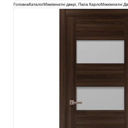
Головна
Каталог
Міжкімнатні двері
,
Папа Карло
Міжкімнатні Д