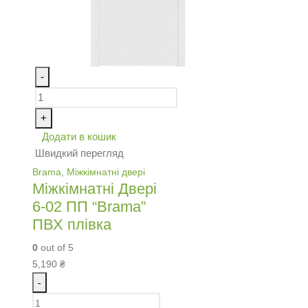
-
+
Додати в кошик
Швидкий перегляд
Brama
,
Міжкімнатні двері
Міжкімнатні Двері
6-02 ПП “Brama”
ПВХ плівка
0
out of 5
5,190
₴
-