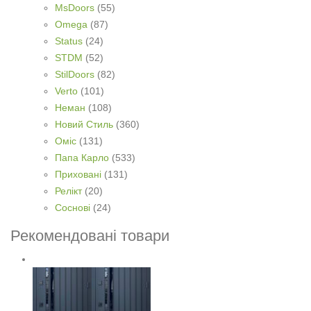
MsDoors
(55)
Omega
(87)
Status
(24)
STDM
(52)
StilDoors
(82)
Verto
(101)
Неман
(108)
Новий Стиль
(360)
Оміс
(131)
Папа Карло
(533)
Приховані
(131)
Релікт
(20)
Соснові
(24)
Рекомендовані товари