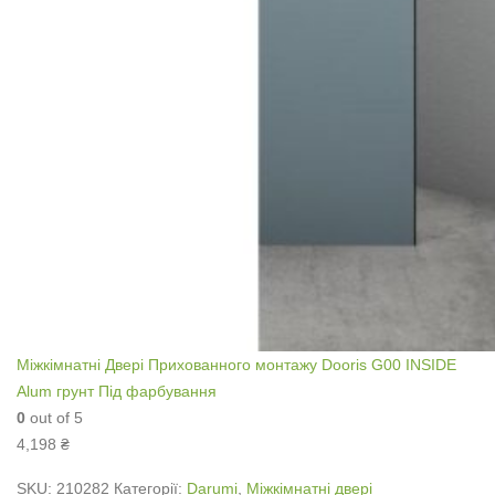
Міжкімнатні Двері Прихованного монтажу Dooris G00 INSIDE
Alum грунт Під фарбування
0
out of 5
4,198
₴
SKU:
210282
Категорії:
Darumi
,
Міжкімнатні двері