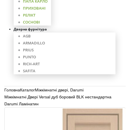
ПАПА КАРЛО
ПРИХОВАНІ
РЕЛІКТ
СОСНОВІ
Дверна фурнітура
AGB
ARMADILLO
PRIUS
PUNTO
RICH-ART
SAFITA
Головна
Каталог
Міжкімнатні двері
,
Darumi
Міжкімнатні Двері Versal дуб боровий BLK нестандартна
Darumi Ламінатин