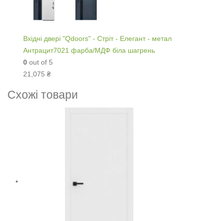
Вхідні двері "Qdoors" - Стріт - Елегант - метал
Антрацит7021 фарба/МДФ біла шагрень
0
out of 5
21,075
₴
Схожі товари