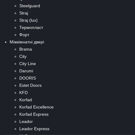
Steelguard
Straj
Straj (lux)
Термопласт
Форт
Міжкімнатні двері
Brama
City
City Line
Darumi
DOORIS
Estet Doors
KFD
Korfad
Korfad Excellence
Korfad Express
Leador
Leador Express