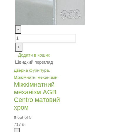
-
+
Додати в кошик
Швидкий перегляд
Дверна фурнітура
,
Міжкімнатні механізми
Міжкімнатний
механізм AGB
Centro матовий
хром
0
out of 5
717
₴