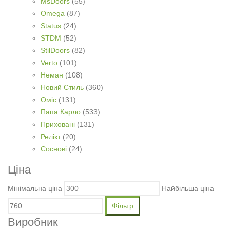
MsDoors
(55)
Omega
(87)
Status
(24)
STDM
(52)
StilDoors
(82)
Verto
(101)
Неман
(108)
Новий Стиль
(360)
Оміс
(131)
Папа Карло
(533)
Приховані
(131)
Релікт
(20)
Соснові
(24)
Ціна
Мінімальна ціна
Найбільша ціна
Фільтр
Виробник