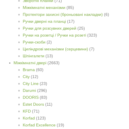
Зворотні планки
(71)
Міжкімнатні механізми
(85)
Протектори захисні (броньовані накладки)
(6)
Ручки дверні на планці
(17)
Ручки для розсувних дверей
(25)
Ручки на розетці / Ручки на розеті
(323)
Ручки-скоби
(2)
Циліндрові механізми (серцевини)
(7)
Шпінгалети
(13)
Міжкімнатні двері
(2663)
Brama
(60)
City
(12)
City Line
(23)
Darumi
(296)
DOORIS
(83)
Estet Doors
(11)
KFD
(71)
Korfad
(123)
Korfad Excellence
(19)