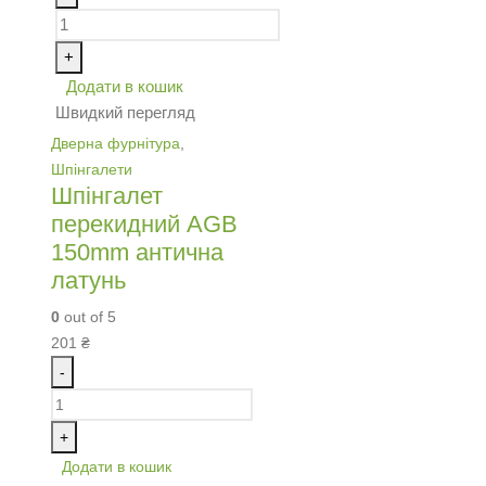
+
Додати в кошик
Швидкий перегляд
Дверна фурнітура
,
Шпінгалети
Шпінгалет
перекидний AGB
150mm антична
латунь
0
out of 5
201
₴
-
+
Додати в кошик