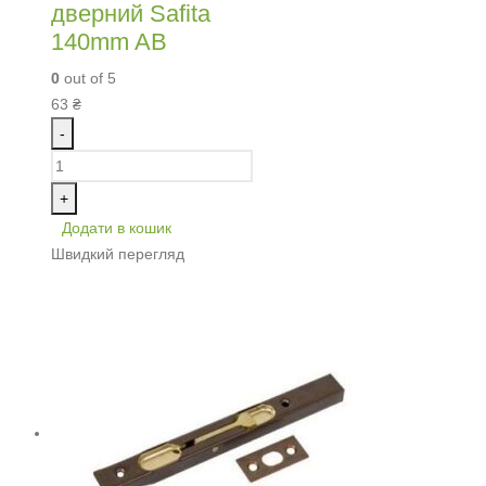
дверний Safita
140mm AB
0
out of 5
63
₴
-
+
Додати в кошик
Швидкий перегляд