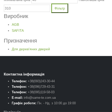
Фільтр
Виробник
AGB
SAFITA
Призначення
Для дерев'яних дверей
Контактна інформація
Телефон:
+38(093)243-30-44
Телефон:
+38(096)729-43-31
Телефон:
+38(095)119-58-03
E-mail:
info@same-te.com.ua
Графік роботи:
Пн. - Нд. з 10:00 до 19:00