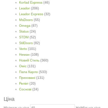
Korfad Express
(46)
Leador
(206)
Leador Express
(32)
MsDoors
(55)
Omega
(87)
Status
(24)
STDM
(52)
StilDoors
(82)
Verto
(101)
Неман
(108)
Новий Стиль
(360)
Оміс
(131)
Папа Карло
(533)
Приховані
(131)
Релікт
(20)
Соснові
(24)
Ціна
Мінімальна ціна
Найбільша ціна