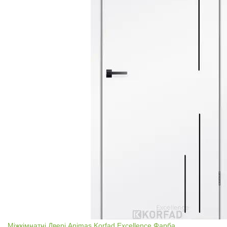
Міжкімнатні Двері Animas Korfad Excellence Фарба