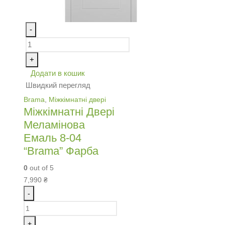
-
+
Додати в кошик
Швидкий перегляд
Brama
,
Міжкімнатні двері
Міжкімнатні Двері
Меламінова
Емаль 8-04
“Brama” Фарба
0
out of 5
7,990
₴
-
+