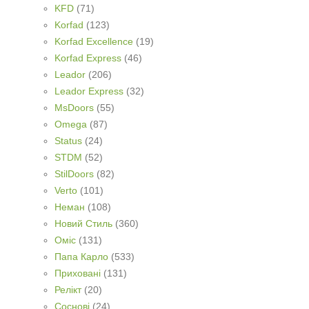
KFD
(71)
Korfad
(123)
Korfad Excellence
(19)
Korfad Express
(46)
Leador
(206)
Leador Express
(32)
MsDoors
(55)
Omega
(87)
Status
(24)
STDM
(52)
StilDoors
(82)
Verto
(101)
Неман
(108)
Новий Стиль
(360)
Оміс
(131)
Папа Карло
(533)
Приховані
(131)
Релікт
(20)
Соснові
(24)