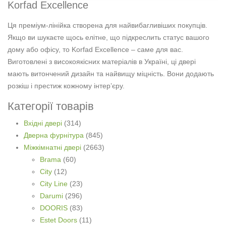
Korfad Excellence
Ця преміум-лінійка створена для найвибагливіших покупців.
Якщо ви шукаєте щось елітне, що підкреслить статус вашого
дому або офісу, то Korfad Excellence – саме для вас.
Виготовлені з високоякісних матеріалів в Україні, ці двері
мають витончений дизайн та найвищу міцність. Вони додають
розкіш і престиж кожному інтер’єру.
Категорії товарів
Вхідні двері
(314)
Дверна фурнітура
(845)
Міжкімнатні двері
(2663)
Brama
(60)
City
(12)
City Line
(23)
Darumi
(296)
DOORIS
(83)
Estet Doors
(11)