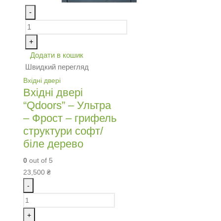
-
+
Додати в кошик
Швидкий перегляд
Вхідні двері
Вхідні двері
“Qdoors” – Ультра
– Фрост – грифель
структури софт/
біле дерево
0
out of 5
23,500
₴
-
+