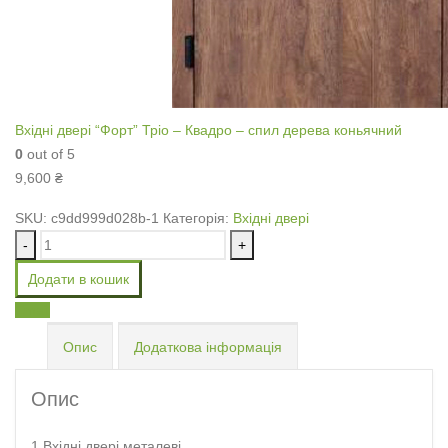
Вхідні двері “Форт” Тріо – Квадро – спил дерева коньячний
0
out of 5
9,600
₴
SKU:
c9dd999d028b-1
Категорія:
Вхідні двері
-
+
Додати в кошик
Email
Опис
Додаткова інформація
Опис
1.Вхідні двері металеві