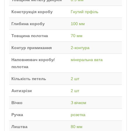
Конструкція коробу
Гнутий прфіль
Глибина коробу
100 мм
Товщина полотна
70 мм
Контур примикання
2-контура
Наповнювач коробу/
мінеральна вата
полотна
Кількість петель
2 шт
Антизрізи
2 шт
Вічко
З вічком
Ручка
розетка
Лиштва
80 мм