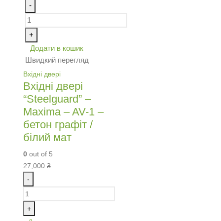
-
+
Додати в кошик
Швидкий перегляд
Вхідні двері
Вхідні двері
“Steelguard” –
Maxima – AV-1 –
бетон графіт /
білий мат
0
out of 5
27,000
₴
-
+