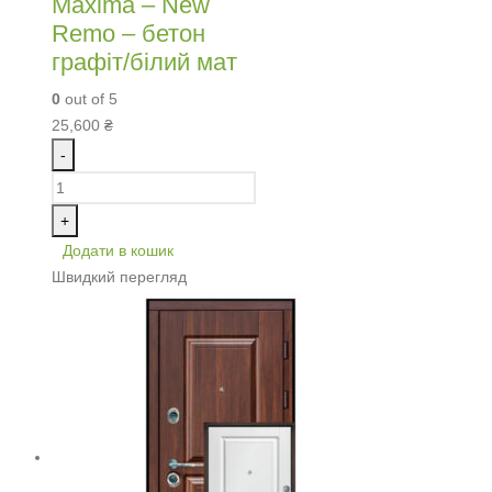
Maxima – New
Remo – бетон
графіт/білий мат
0
out of 5
25,600
₴
-
+
Додати в кошик
Швидкий перегляд