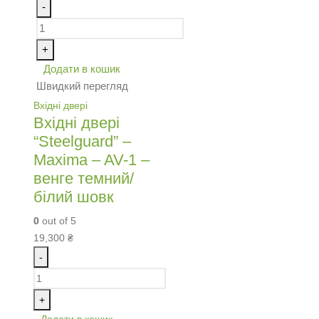
-
+
Додати в кошик
Швидкий перегляд
Вхідні двері
Вхідні двері
“Steelguard” –
Maxima – AV-1 –
венге темний/
білий шовк
0
out of 5
19,300
₴
-
+