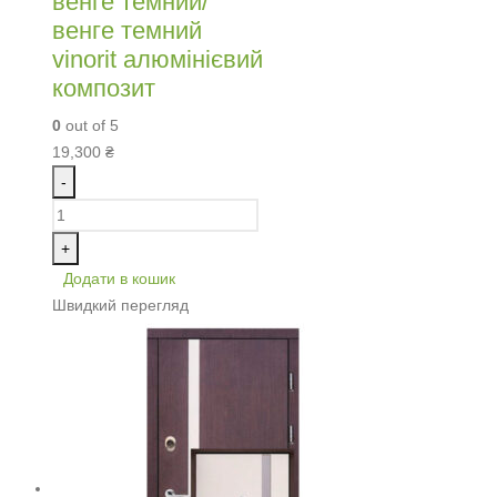
венге темний/
венге темний
vinorit алюмінієвий
композит
0
out of 5
19,300
₴
-
+
Додати в кошик
Швидкий перегляд