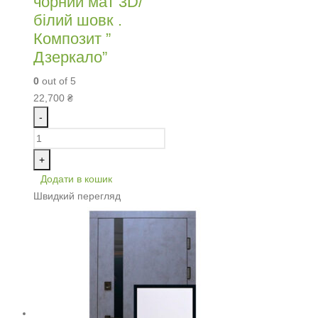
чорний мат 3D/
білий шовк .
Композит ”
Дзеркало”
0
out of 5
22,700
₴
-
+
Додати в кошик
Швидкий перегляд