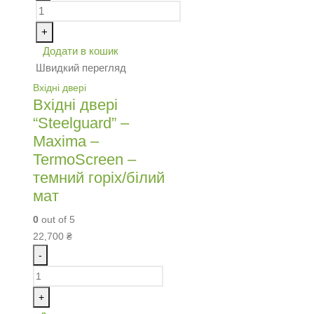
+
Додати в кошик
Швидкий перегляд
Вхідні двері
Вхідні двері
“Steelguard” –
Maxima –
TermoScreen –
темний горіх/білий
мат
0
out of 5
22,700
₴
-
+