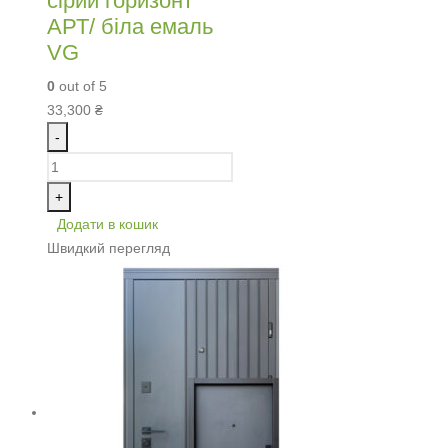
сірий горизонт
АРТ/ біла емаль
VG
0
out of 5
33,300
₴
-
+
Додати в кошик
Швидкий перегляд