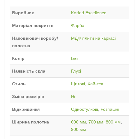
Виробник
Korfad Excellence
Матеріал покриття
Фарба
Наповнювач коробу/
МДФ плити на каркасі
полотна
Колір
Білі
Наявність скла
Глухі
Стиль
Щитові, Хай-тек
Зміна розмірів
Ні
Відкривання
Одностулкові
,
Розпашні
Ширина полотна
600 мм
,
700 мм
,
800 мм
,
900 мм