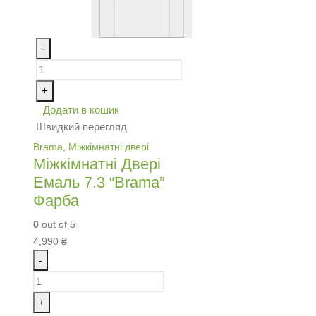
-
+
Додати в кошик
Швидкий перегляд
Brama
,
Міжкімнатні двері
Міжкімнатні Двері
Емаль 7.3 “Brama”
Фарба
0
out of 5
4,990
₴
-
+