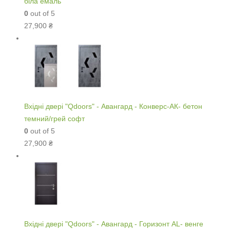
біла емаль
0
out of 5
27,900
₴
Вхідні двері "Qdoors" - Авангард - Конверс-АК- бетон
темний/грей софт
0
out of 5
27,900
₴
Вхідні двері "Qdoors" - Авангард - Горизонт AL- венге