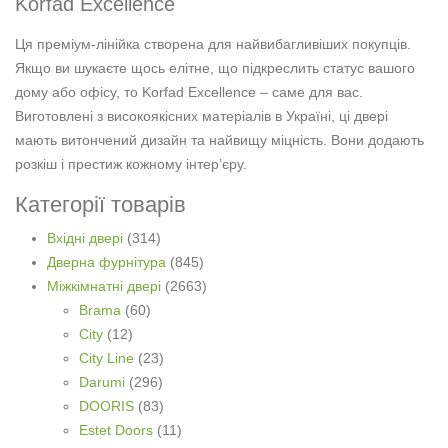
Korfad Excellence
Ця преміум-лінійка створена для найвибагливіших покупців.
Якщо ви шукаєте щось елітне, що підкреслить статус вашого
дому або офісу, то Korfad Excellence – саме для вас.
Виготовлені з високоякісних матеріалів в Україні, ці двері
мають витончений дизайн та найвищу міцність. Вони додають
розкіш і престиж кожному інтер’єру.
Категорії товарів
Вхідні двері
(314)
Дверна фурнітура
(845)
Міжкімнатні двері
(2663)
Brama
(60)
City
(12)
City Line
(23)
Darumi
(296)
DOORIS
(83)
Estet Doors
(11)