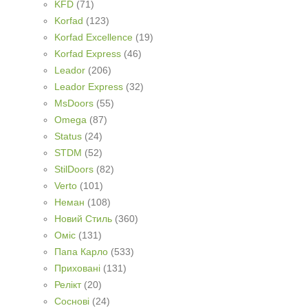
KFD
(71)
Korfad
(123)
Korfad Excellence
(19)
Korfad Express
(46)
Leador
(206)
Leador Express
(32)
MsDoors
(55)
Omega
(87)
Status
(24)
STDM
(52)
StilDoors
(82)
Verto
(101)
Неман
(108)
Новий Стиль
(360)
Оміс
(131)
Папа Карло
(533)
Приховані
(131)
Релікт
(20)
Соснові
(24)