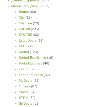
Дверна фурнітура
(845)
Міжкімнатні двері
(2663)
Brama
(60)
City
(12)
City Line
(23)
Darumi
(296)
DOORIS
(83)
Estet Doors
(11)
KFD
(71)
Korfad
(123)
Korfad Excellence
(19)
Korfad Express
(46)
Leador
(206)
Leador Express
(32)
MsDoors
(55)
Omega
(87)
Status
(24)
STDM
(52)
StilDoors
(82)