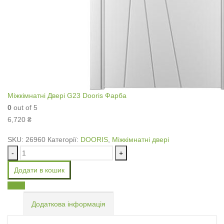
Міжкімнатні Двері G23 Dooris Фарба
0
out of 5
6,720
₴
SKU:
26960
Категорії:
DOORIS
,
Міжкімнатні двері
-
+
Додати в кошик
Email
Додаткова інформація