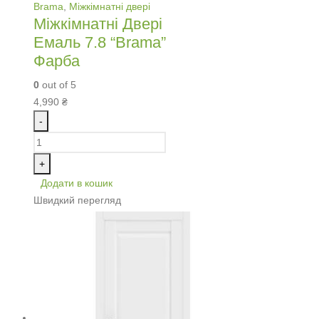
Brama
,
Міжкімнатні двері
Міжкімнатні Двері
Емаль 7.8 “Brama”
Фарба
0
out of 5
4,990
₴
-
+
Додати в кошик
Швидкий перегляд