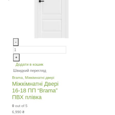
-
+
Додати в кошик
Швидкий перегляд
Brama
,
Міжкімнатні двері
Міжкімнатні Двері
16-18 ПП “Brama”
ПВХ плівка
0
out of 5
6,990
₴