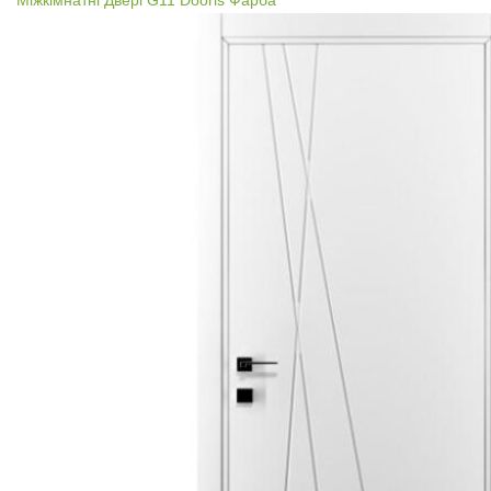
Міжкімнатні Двері G11 Dooris Фарба