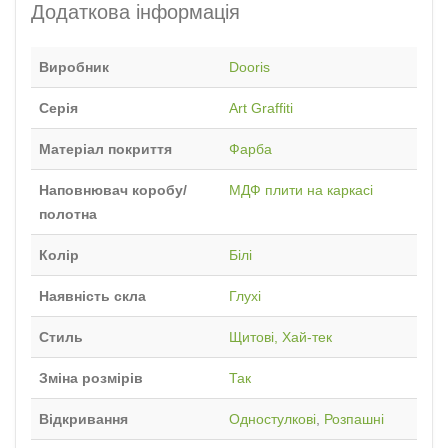
Додаткова інформація
Виробник
Dooris
Серія
Art Graffiti
Матеріал покриття
Фарба
Наповнювач коробу/
МДФ плити на каркасі
полотна
Колір
Білі
Наявність скла
Глухі
Стиль
Щитові, Хай-тек
Зміна розмірів
Так
Відкривання
Одностулкові
,
Розпашні