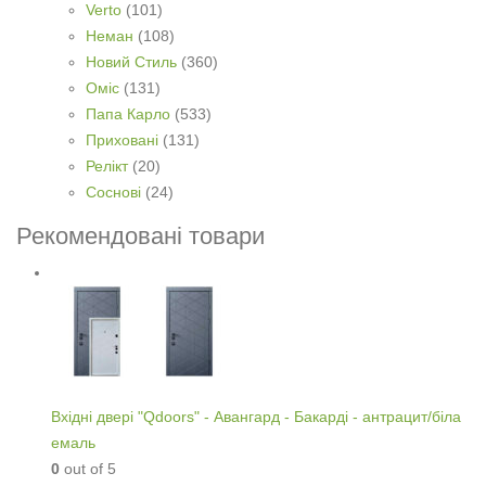
Verto
(101)
Неман
(108)
Новий Стиль
(360)
Оміс
(131)
Папа Карло
(533)
Приховані
(131)
Релікт
(20)
Соснові
(24)
Рекомендовані товари
Вхідні двері "Qdoors" - Авангард - Бакарді - антрацит/біла
емаль
0
out of 5