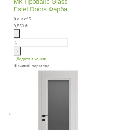
МК Прованс Glass
Estet Doors Фарба
0
out of 5
9,550
₴
-
+
Додати в кошик
Швидкий перегляд