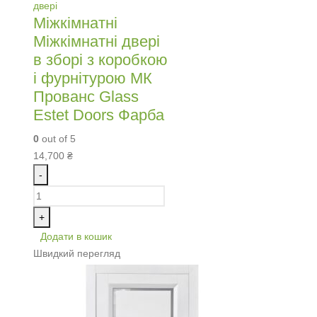
двері
Міжкімнатні
Міжкімнатні двері
в зборі з коробкою
і фурнітурою МК
Прованс Glass
Estet Doors Фарба
0
out of 5
14,700
₴
-
+
Додати в кошик
Швидкий перегляд