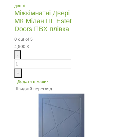
двері
Міжкімнатні Двері
МК Мілан ПГ Estet
Doors ПВХ плівка
0
out of 5
4,900
₴
-
+
Додати в кошик
Швидкий перегляд