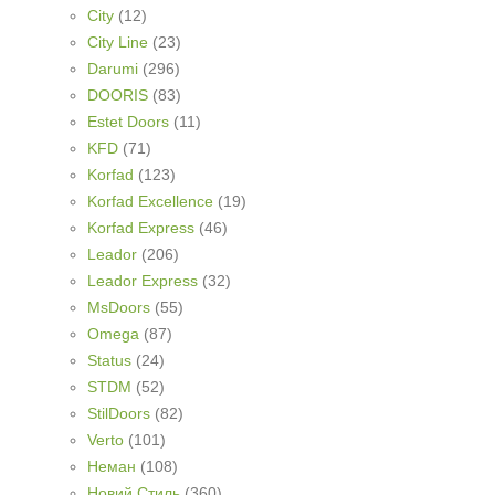
City
(12)
City Line
(23)
Darumi
(296)
DOORIS
(83)
Estet Doors
(11)
KFD
(71)
Korfad
(123)
Korfad Excellence
(19)
Korfad Express
(46)
Leador
(206)
Leador Express
(32)
MsDoors
(55)
Omega
(87)
Status
(24)
STDM
(52)
StilDoors
(82)
Verto
(101)
Неман
(108)
Новий Стиль
(360)