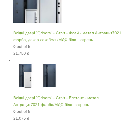
Вхідні двері "Qdoors" - Стріт - Флай - метал Антрацит7021
фарба, декор лакобель/МДФ біла шагрень
0
out of 5
21,750
₴
Вхідні двері "Qdoors" - Стріт - Елегант - метал
Антрацит7021 фарба/МДФ біла шагрень
0
out of 5
21,075
₴