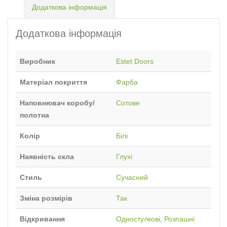
Додаткова інформація
Додаткова інформація
Виробник
Estet Doors
Матеріал покриття
Фарба
Наповнювач коробу/
Сотове
полотна
Колір
Білі
Наявність скла
Глухі
Стиль
Сучасний
Зміна розмірів
Так
Відкривання
Одностулкові
,
Розпашні