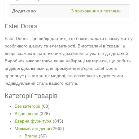
Додатково
З прихованими петлями
Estet Doors
Estet Doors – це вибір для тих, хто бажає надати своєму житлу
особливого шарму та елегантності. Виготовлені в Україні, ці
двері вражають витонченим дизайном та увагою до деталей.
Виробник використовує лише найкращі матеріали, що робить
ці двері ідеальними для преміум-інтер’єрів. Estet Doors
пропонує різноманітні моделі, які дозволяють підкреслити
індивідуальний стиль вашого житла.
Категорії товарів
Без категорії
(68)
Вхідні двері
(326)
Дверна фурнітура
(845)
Міжкімнатні двері
(2663)
Brama
(60)