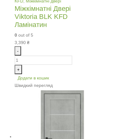
KFD
,
Міжкімнатні двері
Міжкімнатні Двері
Viktoria BLK KFD
Ламінатин
0
out of 5
3,390
₴
-
+
Додати в кошик
Швидкий перегляд