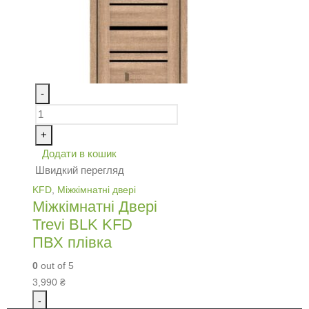
-
+
Додати в кошик
Швидкий перегляд
KFD
,
Міжкімнатні двері
Міжкімнатні Двері
Trevi BLK KFD
ПВХ плівка
0
out of 5
3,990
₴
-