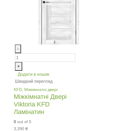
-
+
Додати в кошик
Швидкий перегляд
KFD
,
Міжкімнатні двері
Міжкімнатні Двері
Viktoria KFD
Ламінатин
0
out of 5
3,390
₴