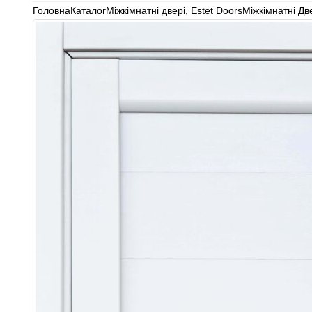
Головна
Каталог
Міжкімнатні двері
,
Estet Doors
Міжкімнатні Дв