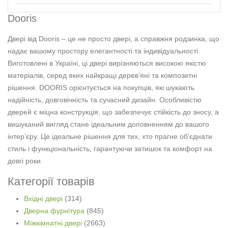
Dooris
Двері від Dooris – це не просто двері, а справжня родзинка, що
надає вашому простору елегантності та індивідуальності.
Виготовлені в Україні, ці двері вирізняються високою якістю
матеріалів, серед яких найкращі дерев’яні та композитні
рішення. DOORIS орієнтується на покупців, які шукають
надійність, довговічність та сучасний дизайн. Особливістю
дверей є міцна конструкція, що забезпечує стійкість до зносу, а
вишуканий вигляд стане ідеальним доповненням до вашого
інтер’єру. Це ідеальне рішення для тих, хто прагне об’єднати
стиль і функціональність, гарантуючи затишок та комфорт на
довгі роки.
Категорії товарів
Вхідні двері
(314)
Дверна фурнітура
(845)
Міжкімнатні двері
(2663)