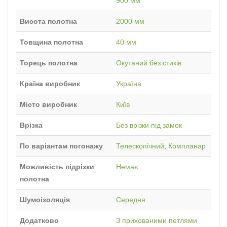
900 мм
Висота полотна
2000 мм
Товщина полотна
40 мм
Торець полотна
Окутаний без стиків
Країна виробник
Україна
Місто виробник
Київ
Врізка
Без врізки під замок
По варіантам погонажу
Телескопічний
,
Компланар
Можливість підрізки
Немає
полотна
Шумоізоляція
Середня
Додатково
З прихованими петлями