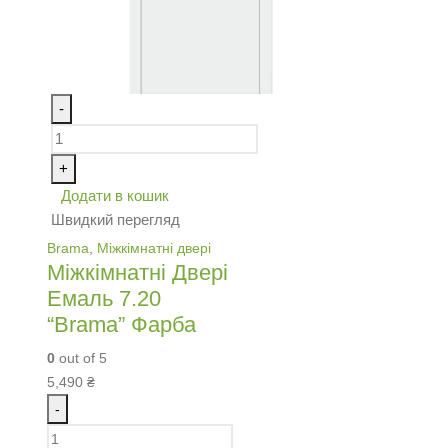
-
+
Додати в кошик
Швидкий перегляд
Brama
,
Міжкімнатні двері
Міжкімнатні Двері
Емаль 7.20
“Brama” Фарба
0
out of 5
5,490
₴
-