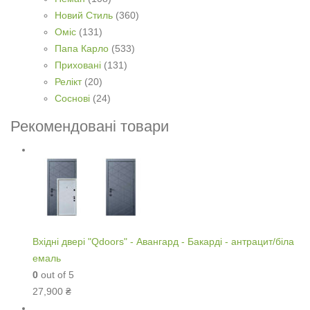
Новий Стиль
(360)
Оміс
(131)
Папа Карло
(533)
Приховані
(131)
Релікт
(20)
Соснові
(24)
Рекомендовані товари
Вхідні двері "Qdoors" - Авангард - Бакарді - антрацит/біла
емаль
0
out of 5
27,900
₴