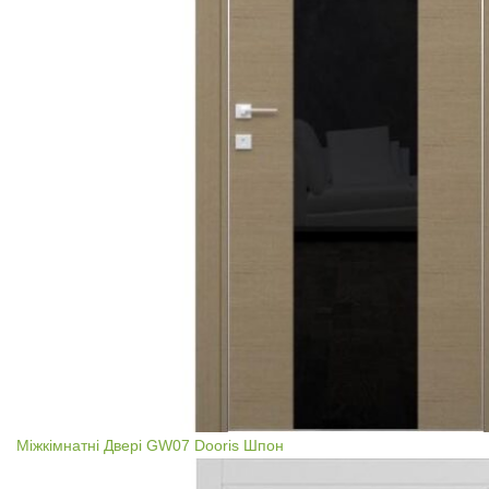
Міжкімнатні Двері GW07 Dooris Шпон