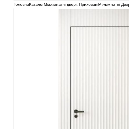
Головна
Каталог
Міжкімнатні двері
,
Приховані
Міжкімнатні Двер