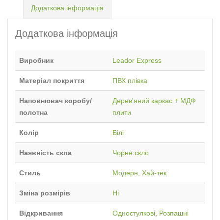
Додаткова інформація
Додаткова інформація
Виробник
Leador Express
Матеріал покриття
ПВХ плівка
Наповнювач коробу/
Дерев'яний каркас + МДФ
полотна
плити
Колір
Білі
Наявність скла
Чорне скло
Стиль
Модерн, Хай-тек
Зміна розмірів
Ні
Відкривання
Одностулкові
,
Розпашні