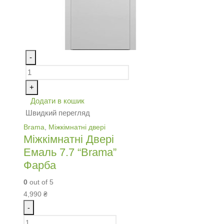
-
+
Додати в кошик
Швидкий перегляд
Brama
,
Міжкімнатні двері
Міжкімнатні Двері
Емаль 7.7 “Brama”
Фарба
0
out of 5
4,990
₴
-