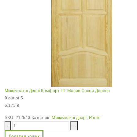
Міжкімнатні Двері Комфорт ПГ Масив Сосни Дерево
0
out of 5
6,173
₴
SKU:
212543
Категорії:
Міжкімнатні двері
,
Релікт
-
+
Додати в кошик