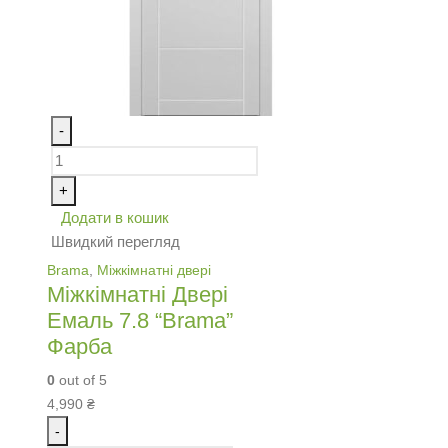
-
+
Додати в кошик
Швидкий перегляд
Brama
,
Міжкімнатні двері
Міжкімнатні Двері
Емаль 7.8 “Brama”
Фарба
0
out of 5
4,990
₴
-