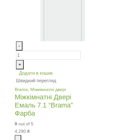
-
+
Додати в кошик
Швидкий перегляд
Brama
,
Міжкімнатні двері
Міжкімнатні Двері
Емаль 7.1 “Brama”
Фарба
0
out of 5
4,290
₴
-