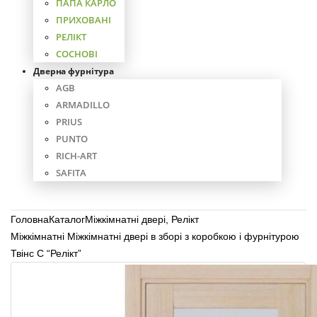
ПАПА КАРЛО
ПРИХОВАНІ
РЕЛІКТ
СОСНОВІ
Дверна фурнітура
AGB
ARMADILLO
PRIUS
PUNTO
RICH-ART
SAFITA
Головна
Каталог
Міжкімнатні двері
,
Релікт
Міжкімнатні Міжкімнатні двері в зборі з коробкою і фурнітурою
Твінс С “Релікт”