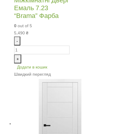
Міжкімнатні Двері
Емаль 7.23
“Brama” Фарба
0
out of 5
5,490
₴
-
+
Додати в кошик
Швидкий перегляд