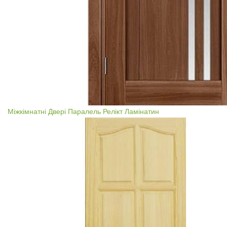
Міжкімнатні Двері Паралель Релікт Ламінатин