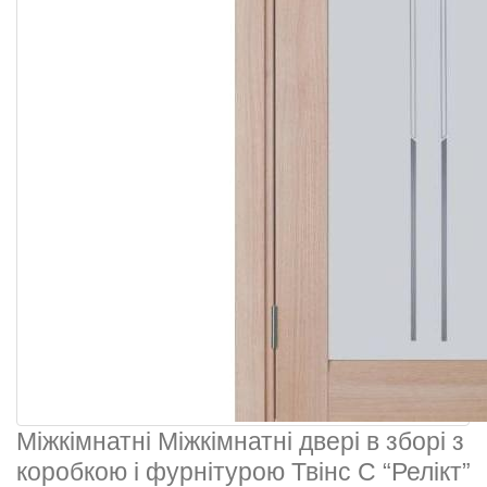
Міжкімнатні Міжкімнатні двері в зборі з
коробкою і фурнітурою Твінс С “Релікт”