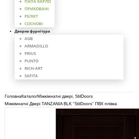
ПАПА КАРЛО
ПРИХОВАНІ
РЕЛІКТ
СОСНОВІ
Дверна фурнітура
AGB
ARMADILLO
PRIUS
PUNTO
RICH-ART
SAFITA
Головна
Каталог
Міжкімнатні двері
,
StilDoors
Міжкімнатні Двері TANZANIA BLK “StilDoors” ПВХ плівка