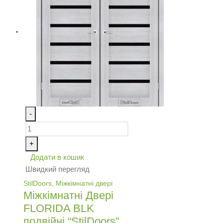
-
+
Додати в кошик
Швидкий перегляд
StilDoors
,
Міжкімнатні двері
Міжкімнатні Двері
FLORIDA BLK
подвійні “StilDoors”