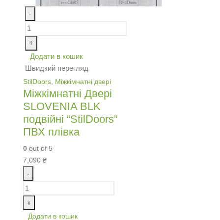
-
+
Додати в кошик
Швидкий перегляд
StilDoors
,
Міжкімнатні двері
Міжкімнатні Двері
SLOVENIA BLK
подвійні “StilDoors”
ПВХ плівка
0
out of 5
7,090
₴
-
+
Додати в кошик