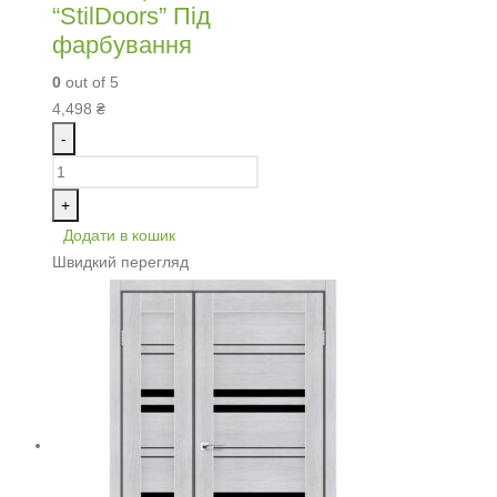
“StilDoors” Під
фарбування
0
out of 5
4,498
₴
-
+
Додати в кошик
Швидкий перегляд