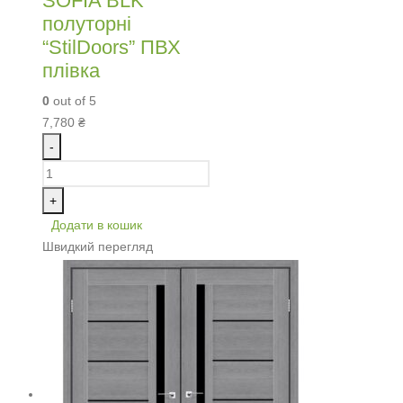
SOFIA BLK
полуторні
“StilDoors” ПВХ
плівка
0
out of 5
7,780
₴
-
+
Додати в кошик
Швидкий перегляд