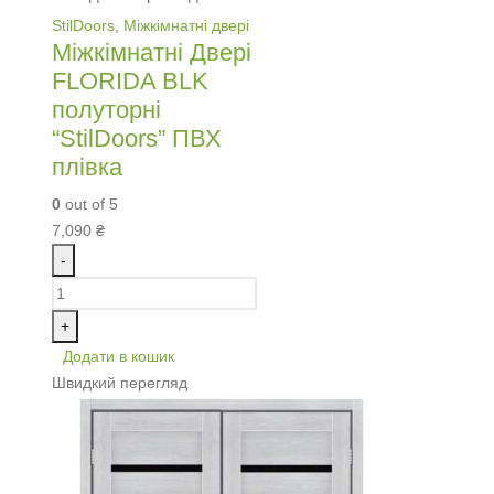
StilDoors
,
Міжкімнатні двері
Міжкімнатні Двері
FLORIDA BLK
полуторні
“StilDoors” ПВХ
плівка
0
out of 5
7,090
₴
-
+
Додати в кошик
Швидкий перегляд