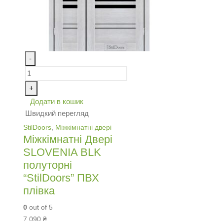
-
+
Додати в кошик
Швидкий перегляд
StilDoors
,
Міжкімнатні двері
Міжкімнатні Двері
SLOVENIA BLK
полуторні
“StilDoors” ПВХ
плівка
0
out of 5
7,090
₴