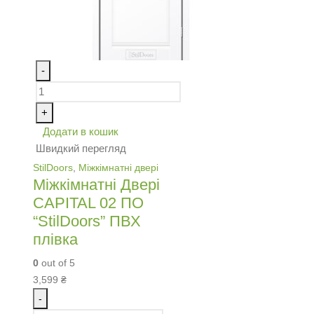
-
+
Додати в кошик
Швидкий перегляд
StilDoors
,
Міжкімнатні двері
Міжкімнатні Двері
CAPITAL 02 ПО
“StilDoors” ПВХ
плівка
0
out of 5
3,599
₴
-