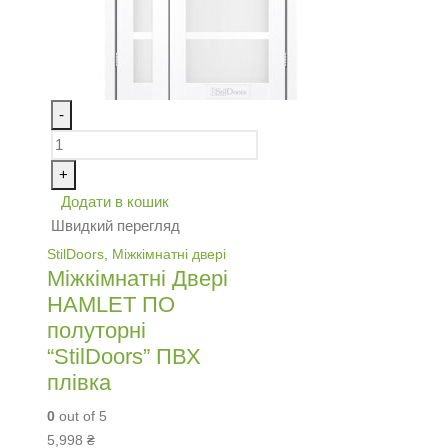
-
+
Додати в кошик
Швидкий перегляд
StilDoors
,
Міжкімнатні двері
Міжкімнатні Двері
HAMLET ПО
полуторні
“StilDoors” ПВХ
плівка
0
out of 5
5,998
₴