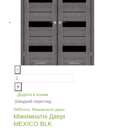
-
+
Додати в кошик
Швидкий перегляд
StilDoors
,
Міжкімнатні двері
Міжкімнатні Двері
MEXICO BLK