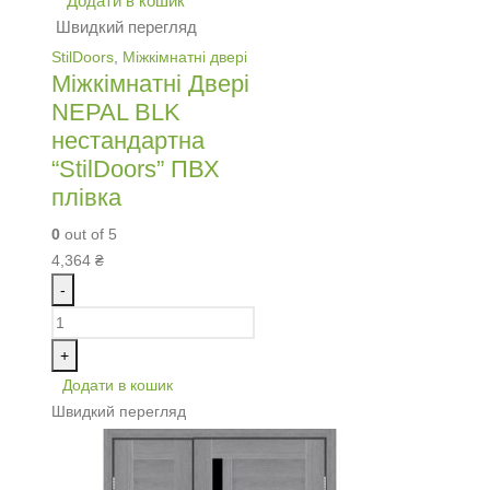
Додати в кошик
Швидкий перегляд
StilDoors
,
Міжкімнатні двері
Міжкімнатні Двері
NEPAL BLK
нестандартна
“StilDoors” ПВХ
плівка
0
out of 5
4,364
₴
-
+
Додати в кошик
Швидкий перегляд