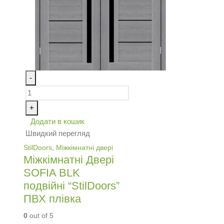
-
+
Додати в кошик
Швидкий перегляд
StilDoors
,
Міжкімнатні двері
Міжкімнатні Двері
SOFIA BLK
подвійні “StilDoors”
ПВХ плівка
0
out of 5