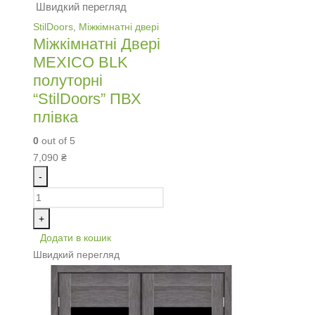
Швидкий перегляд
StilDoors
,
Міжкімнатні двері
Міжкімнатні Двері
MEXICO BLK
полуторні
“StilDoors” ПВХ
плівка
0
out of 5
7,090
₴
-
+
Додати в кошик
Швидкий перегляд