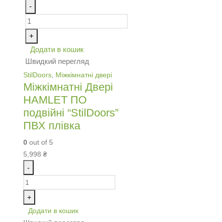
-
+
Додати в кошик
Швидкий перегляд
StilDoors
,
Міжкімнатні двері
Міжкімнатні Двері
HAMLET ПО
подвійні “StilDoors”
ПВХ плівка
0
out of 5
5,998
₴
-
+
Додати в кошик