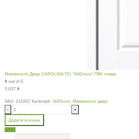
Міжкімнатні Двері CAROLINA ПО “StilDoors” ПВХ плівка
0
out of 5
3,637
₴
SKU:
210267
Категорії:
StilDoors
,
Міжкімнатні двері
-
+
Додати в кошик
Email