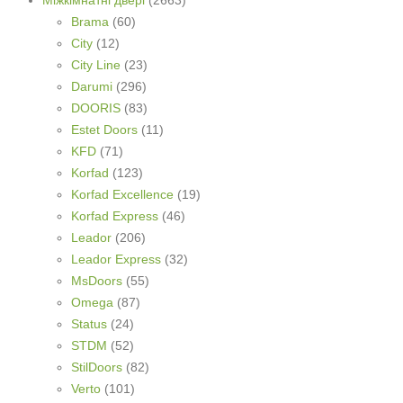
Міжкімнатні двері
(2663)
Brama
(60)
City
(12)
City Line
(23)
Darumi
(296)
DOORIS
(83)
Estet Doors
(11)
KFD
(71)
Korfad
(123)
Korfad Excellence
(19)
Korfad Express
(46)
Leador
(206)
Leador Express
(32)
MsDoors
(55)
Omega
(87)
Status
(24)
STDM
(52)
StilDoors
(82)
Verto
(101)