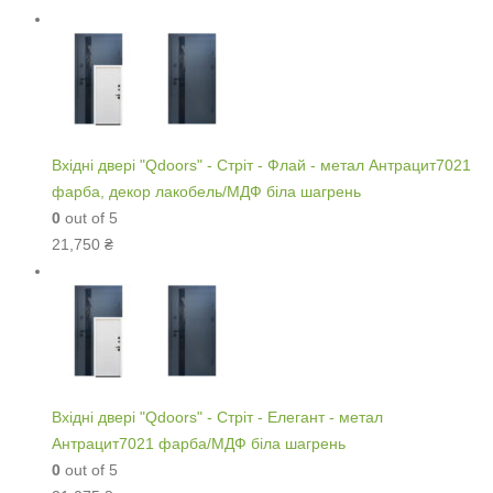
Вхідні двері "Qdoors" - Стріт - Флай - метал Антрацит7021
фарба, декор лакобель/МДФ біла шагрень
0
out of 5
21,750
₴
Вхідні двері "Qdoors" - Стріт - Елегант - метал
Антрацит7021 фарба/МДФ біла шагрень
0
out of 5