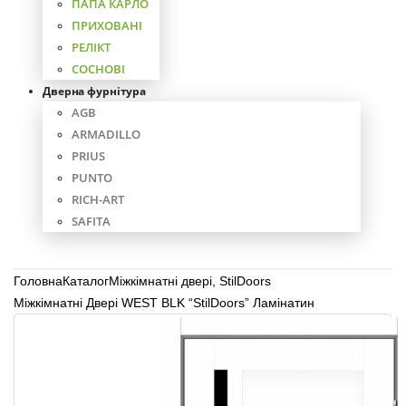
ПАПА КАРЛО
ПРИХОВАНІ
РЕЛІКТ
СОСНОВІ
Дверна фурнітура
AGB
ARMADILLO
PRIUS
PUNTO
RICH-ART
SAFITA
Головна
Каталог
Міжкімнатні двері
,
StilDoors
Міжкімнатні Двері WEST BLK “StilDoors” Ламінатин