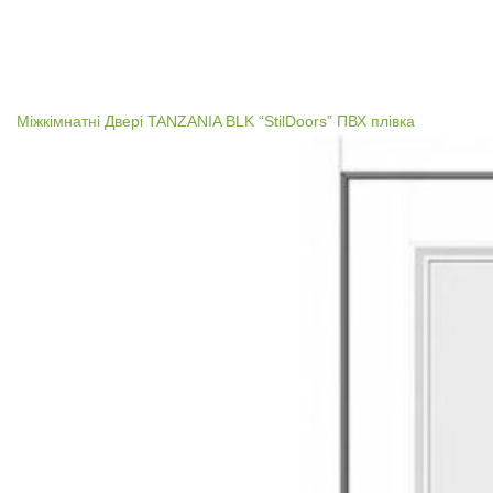
Міжкімнатні Двері TANZANIA BLK “StilDoors” ПВХ плівка