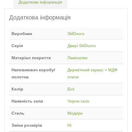
Додаткова інформація
Додаткова інформація
Виробник
StilDoors
Серія
Двері StilDoors
Матеріал покриття
Ламінатин
Наповнювач коробу/
Дерев'яний каркас + МДФ
полотна
плити
Колір
Білі
Наявність скла
Чорне скло
Стиль
Модерн
Зміна розмірів
Ні