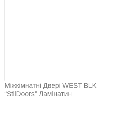
Міжкімнатні Двері WEST BLK
“StilDoors” Ламінатин