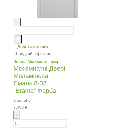
-
+
Додати в кошик
Швидкий перегляд
Brama
,
Міжкімнатні двері
Міжкімнатні Двері
Меламінова
Емаль 8-02
“Brama” Фарба
0
out of 5
7,990
₴
-