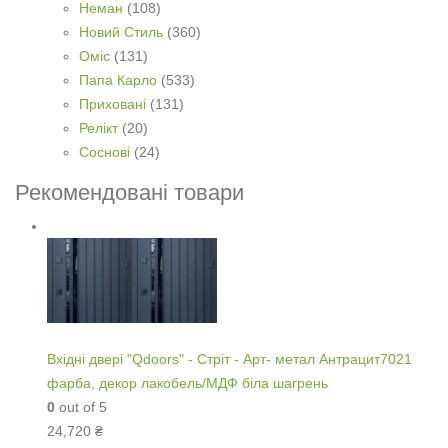
Неман
(108)
Новий Стиль
(360)
Оміс
(131)
Папа Карло
(533)
Приховані
(131)
Релікт
(20)
Соснові
(24)
Рекомендовані товари
Вхідні двері "Qdoors" - Стріт - Арт- метал Антрацит7021
фарба, декор лакобель/МДФ біла шагрень
0
out of 5
24,720
₴