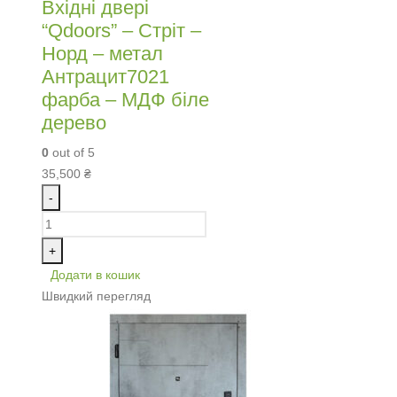
Вхідні двері
“Qdoors” – Стріт –
Норд – метал
Антрацит7021
фарба – МДФ біле
дерево
0
out of 5
35,500
₴
-
+
Додати в кошик
Швидкий перегляд