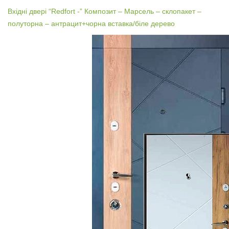
Вхідні двері “Redfort -” Композит – Марсель – склопакет –
полуторна – антрацит+чорна вставка/біле дерево