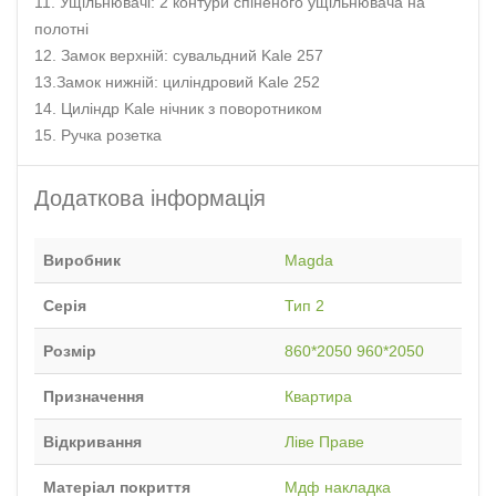
11. Ущільнювачі: 2 контури спіненого ущільнювача на
полотні
12. Замок верхній: сувальдний Kale 257
13.Замок нижній: циліндровий Kale 252
14. Циліндр Kale нічник з поворотником
15. Ручка розетка
Додаткова інформація
Виробник
Magda
Серія
Тип 2
Розмір
860*2050 960*2050
Призначення
Квартира
Відкривання
Ліве Праве
Матеріал покриття
Мдф накладка