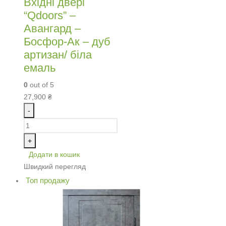
Вхідні двері
“Qdoors” –
Авангард –
Босфор-Ак – дуб
артизан/ біла
емаль
0
out of 5
27,900
₴
-
+
Додати в кошик
Швидкий перегляд
Топ продажу