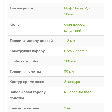
Тип покриття
Мдф 16мм- Мдф
10мм
Колір
спил дерева
коньячний
Товщина металу дверей
1.2 мм
Конструкція коробу
гнутий профіль
Глибина коробу
100 мм
Товщина полотна
90 мм
Контур примикання
2-контура
Наповнювач коробу/
мінеральна вата
полотна
Кількість петель
3 шт