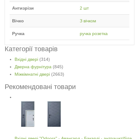
Антизрізи
2 шт
Вічко
З вічком
Ручка
ручка розетка
Категорії товарів
Вхідні двері
(314)
Дверна фурнітура
(845)
Міжкімнатні двері
(2663)
Рекомендовані товари
Вхідні двері "Qdoors" - Авангард - Бакарді - антрацит/біла