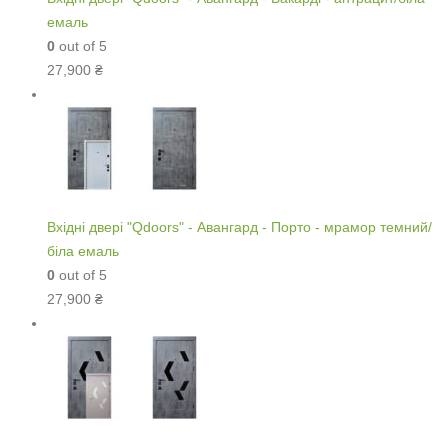
емаль
0
out of 5
27,900
₴
Вхідні двері "Qdoors" - Авангард - Порто - мрамор темний/
біла емаль
0
out of 5
27,900
₴