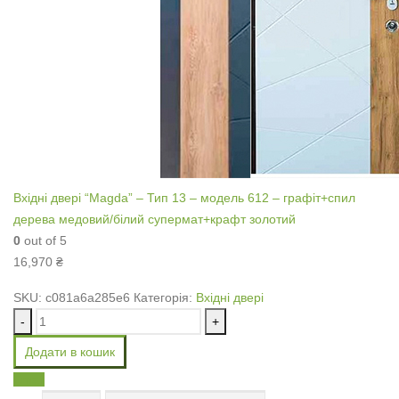
Вхідні двері “Magda” – Тип 13 – модель 612 – графіт+спил
дерева медовий/білий супермат+крафт золотий
0
out of 5
16,970
₴
SKU:
c081a6a285e6
Категорія:
Вхідні двері
-
+
Додати в кошик
Email