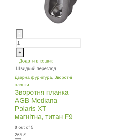
-
+
Додати в кошик
Швидкий перегляд
Дверна фурнітура
,
Зворотні
планки
Зворотня планка
AGB Mediana
Pоlaris ХТ
магнітна, титан F9
0
out of 5
265
₴