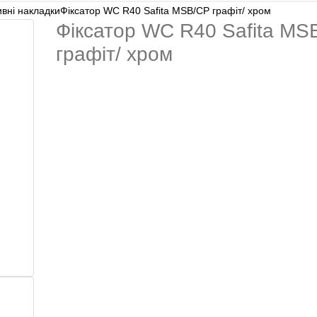
вні накладки
Фіксатор WC R40 Safita MSB/CP графіт/ хром
Фіксатор WC R40 Safita MS
графіт/ хром