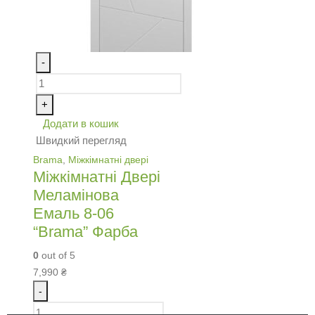
-
+
Додати в кошик
Швидкий перегляд
Brama
,
Міжкімнатні двері
Міжкімнатні Двері
Меламінова
Емаль 8-06
“Brama” Фарба
0
out of 5
7,990
₴
-