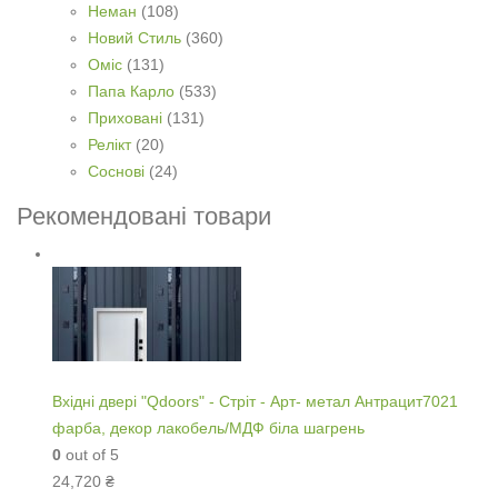
Неман
(108)
Новий Стиль
(360)
Оміс
(131)
Папа Карло
(533)
Приховані
(131)
Релікт
(20)
Соснові
(24)
Рекомендовані товари
Вхідні двері "Qdoors" - Стріт - Арт- метал Антрацит7021
фарба, декор лакобель/МДФ біла шагрень
0
out of 5
24,720
₴