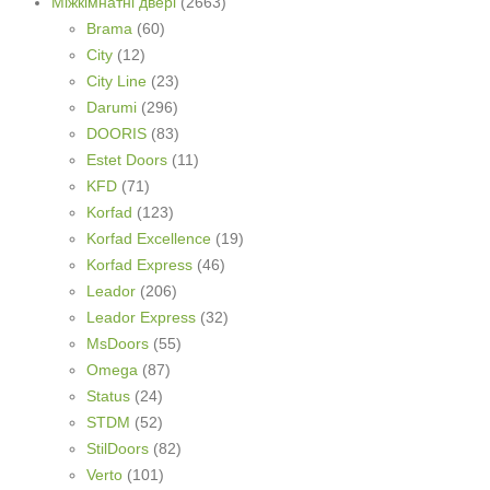
Міжкімнатні двері
(2663)
Brama
(60)
City
(12)
City Line
(23)
Darumi
(296)
DOORIS
(83)
Estet Doors
(11)
KFD
(71)
Korfad
(123)
Korfad Excellence
(19)
Korfad Express
(46)
Leador
(206)
Leador Express
(32)
MsDoors
(55)
Omega
(87)
Status
(24)
STDM
(52)
StilDoors
(82)
Verto
(101)