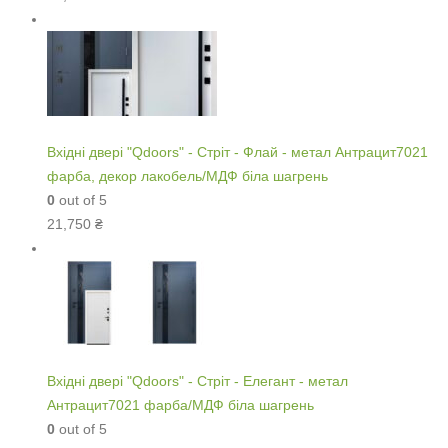
Вхідні двері "Qdoors" - Стріт - Флай - метал Антрацит7021
фарба, декор лакобель/МДФ біла шагрень
0
out of 5
21,750
₴
Вхідні двері "Qdoors" - Стріт - Елегант - метал
Антрацит7021 фарба/МДФ біла шагрень
0
out of 5