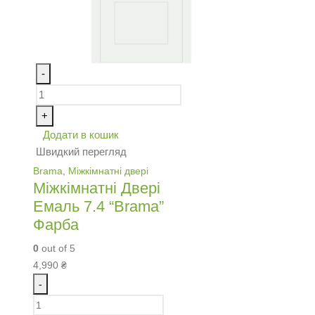
-
+
Додати в кошик
Швидкий перегляд
Brama
,
Міжкімнатні двері
Міжкімнатні Двері
Емаль 7.4 “Brama”
Фарба
0
out of 5
4,990
₴
-