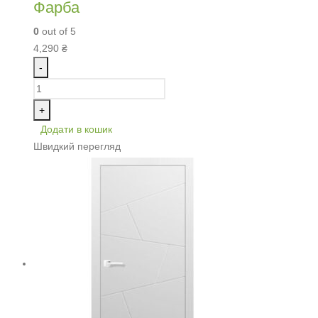
Фарба
0
out of 5
4,290
₴
-
+
Додати в кошик
Швидкий перегляд