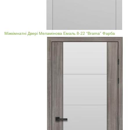
Міжкімнатні Двері Меламінова Емаль 8-22 “Brama” Фарба