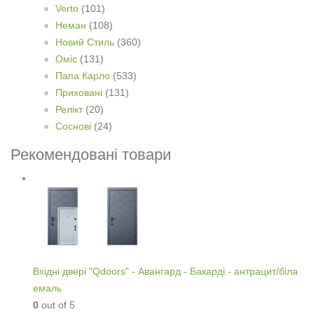
Verto
(101)
Неман
(108)
Новий Стиль
(360)
Оміс
(131)
Папа Карло
(533)
Приховані
(131)
Релікт
(20)
Соснові
(24)
Рекомендовані товари
Вхідні двері "Qdoors" - Авангард - Бакарді - антрацит/біла
емаль
0
out of 5