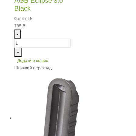
AGB Eclipse 3.0
Black
0
out of 5
795
₴
-
+
Додати в кошик
Швидкий перегляд