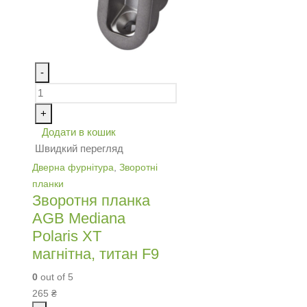
-
+
Додати в кошик
Швидкий перегляд
Дверна фурнітура
,
Зворотні
планки
Зворотня планка
AGB Mediana
Pоlaris ХТ
магнітна, титан F9
0
out of 5
265
₴