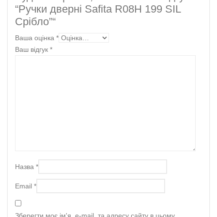
“Ручки дверні Safita R08H 199 SIL
Срібло”“
Ваша оцінка
*
Ваш відгук
*
Назва
*
Email
*
Зберегти моє ім'я, e-mail, та адресу сайту в цьому