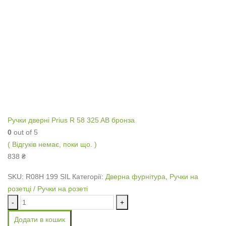
Ручки дверні Prius R 58 325 AB бронза
0
out of 5
( Відгуків немає, поки що. )
838
₴
SKU:
R08H 199 SIL
Категорії:
Дверна фурнітура
,
Ручки на
розетці / Ручки на розеті
-
+
Додати в кошик