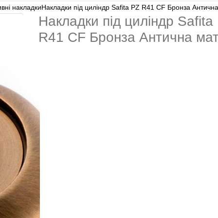
вні накладки
Накладки під циліндр Safita PZ R41 CF Бронза Античн
Накладки під циліндр Safita
R41 CF Бронза Антична ма