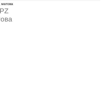
а матова
 PZ
това