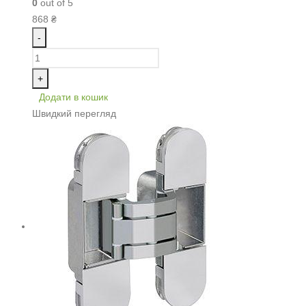
0
out of 5
868
₴
-
+
Додати в кошик
Швидкий перегляд