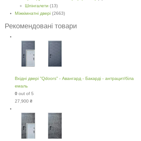
Шпінгалети
(13)
Міжкімнатні двері
(2663)
Рекомендовані товари
Вхідні двері "Qdoors" - Авангард - Бакарді - антрацит/біла
емаль
0
out of 5
27,900
₴