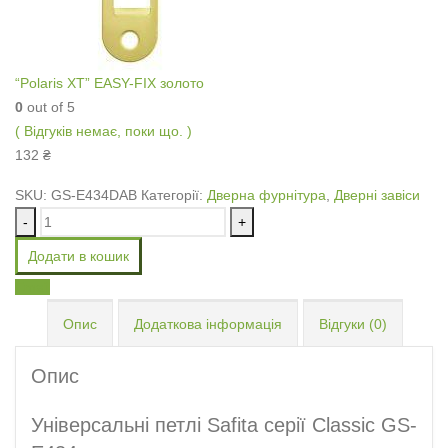
“Pоlaris XT” EASY-FIX золото
0
out of 5
( Відгуків немає, поки що. )
132
₴
SKU:
GS-E434DAB
Категорії:
Дверна фурнітура
,
Дверні завіси
-
+
Додати в кошик
Email
Опис
Додаткова інформація
Відгуки (0)
Опис
Універсальні петлі Safita серії Classic GS-